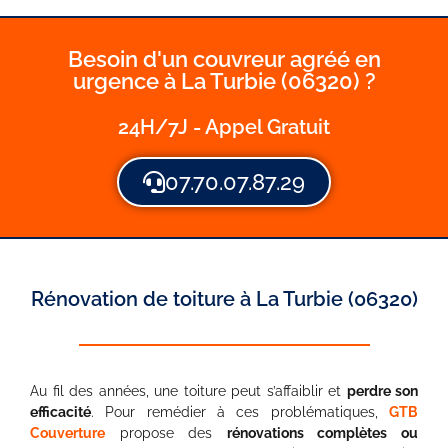
Besoin d'un couvreur agréé en
urgence à La Turbie (06320) ?
24H/7J - Appel Gratuit
07.70.07.87.29
Rénovation de toiture à La Turbie (06320)
Au fil des années, une toiture peut s’affaiblir et
perdre son
efficacité
. Pour remédier à ces problématiques,
GTB
Couverture
propose des
rénovations complètes ou