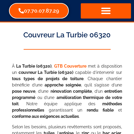
07.70.07.87.29
Couvreur La Turbie 06320
À
La Turbie (06320)
,
GTB Couverture
met à disposition
un
couvreur La Turbie (06320)
capable d’intervenir sur
tous types de projets de toiture
. Chaque chantier
bénéficie d’une
approche soignée
, qu’il s’agisse d’une
pose neuve
, d’une
rénovation complète
, d’un
entretien
programmé
ou d’une
amélioration thermique de votre
toit
. Notre équipe applique des
méthodes
professionnelles
garantissant un
rendu fiable
et
conforme aux exigences actuelles
.
Selon les besoins, plusieurs revêtements sont proposés,
notamment les
tuiles
, l’
ardoise
, le
zinc
ou le
bac acier
.