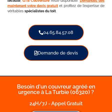
l’écoute
,
GTB Couverture
reste disponible.
Demandez dès
maintenant votre devis gratuit
et profitez de l’expertise de
véritables
spécialistes du toit
.
04.65.84.57.08
Demande de devis
Besoin d'un couvreur agréé en
urgence à La Turbie (06320) ?
24H/7J - Appel Gratuit