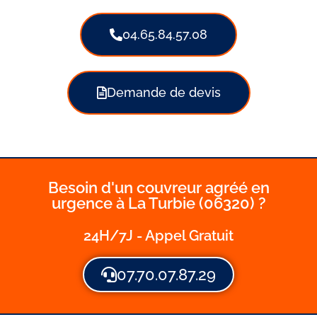
04.65.84.57.08
Demande de devis
Besoin d'un couvreur agréé en
urgence à La Turbie (06320) ?
24H/7J - Appel Gratuit
07.70.07.87.29